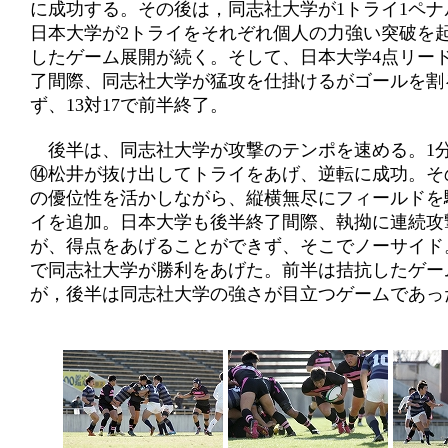
に成功する。その後は，同志社大学が1トライ1ペ
日本大学が2トライをそれぞれ個人の力強い突破を
したゲーム展開が続く。そして、日本大学4点リー
了間際、同志社大学が猛攻を仕掛けるがゴールを割
ず、13対17で前半終了。
後半は、同志社大学が攻撃のテンポを速める。1
⑭松井が抜け出してトライをあげ、逆転に成功。そ
の優位性を活かしながら、縦横無尽にフィールドを
イを追加。日本大学も後半終了間際、執拗に連続攻
が、得点をあげることができず、そこでノーサイド。
で同志社大学が勝利をあげた。前半は拮抗したゲー
が，後半は同志社大学の強さが目立つゲームであっ