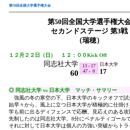
第50回全国大学選手権大会
第50回全国大学選手権大
セカンドステージ 第3戦
（瑞穂）
１２月２２日（日） １２：００Kick Off
同志社大学
日本大学
13 - 17
17
60
47 - 0
◎ 同志社大学 vs 日本大学 マッチ・サマリー
強風の冬の寒空の下、日本大学のキックオフで試
始早々から、風上に立つ日本大学が積極的に仕掛け
学も前に出るディフェンスで応酬。見応えのある攻
先制したのは同志社大学。8分にペナルティゴール
それに対して日本大学は個人の力強い突破からトラ